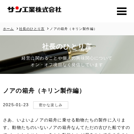
ホーム
社長のひとり言
ノアの箱舟（キリン製作編）
社長のひとり言
経営に関わることや個人の興味関心について
オン・オフ境目なく発信しています
ノアの箱舟（キリン製作編）
2025-01-23
密かな楽しみ
さあ、いよいよノアの箱舟に乗せる動物たちの製作に入りま
す。動物たちのいないノアの箱舟なんてただの古びた船ですの