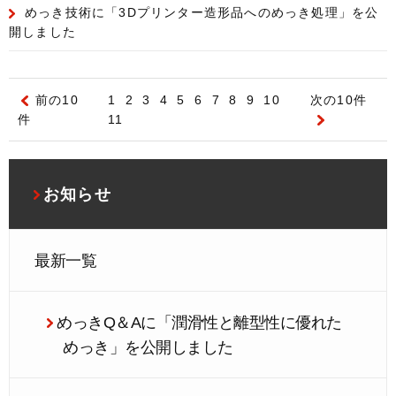
めっき技術に「3Dプリンター造形品へのめっき処理」を公
開しました
前の10
1
2
3
4
5
6
7
8
9
10
次の10件
件
11
お知らせ
最新一覧
めっきQ＆Aに「潤滑性と離型性に優れた
めっき」を公開しました